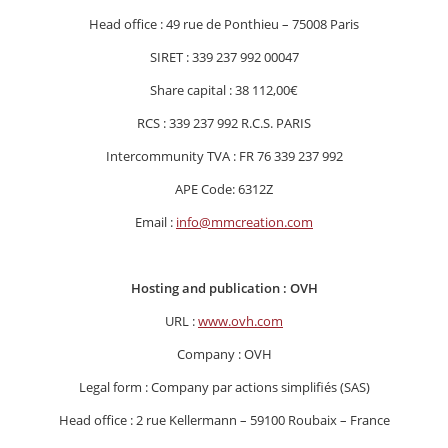
Head office : 49 rue de Ponthieu – 75008 Paris
SIRET : 339 237 992 00047
Share capital : 38 112,00€
RCS : 339 237 992 R.C.S. PARIS
Intercommunity TVA : FR 76 339 237 992
APE Code: 6312Z
Email :
info@mmcreation.com
Hosting and publication : OVH
URL :
www.ovh.com
Company : OVH
Legal form : Company par actions simplifiés (SAS)
Head office : 2 rue Kellermann – 59100 Roubaix – France