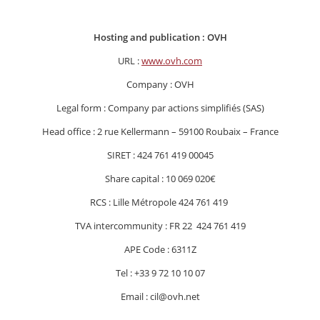
Hosting and publication : OVH
URL :
www.ovh.com
Company : OVH
Legal form : Company par actions simplifiés (SAS)
Head office : 2 rue Kellermann – 59100 Roubaix – France
SIRET : 424 761 419 00045
Share capital : 10 069 020€
RCS : Lille Métropole 424 761 419
TVA intercommunity : FR 22 424 761 419
APE Code : 6311Z
Tel : +33 9 72 10 10 07
Email : cil@ovh.net