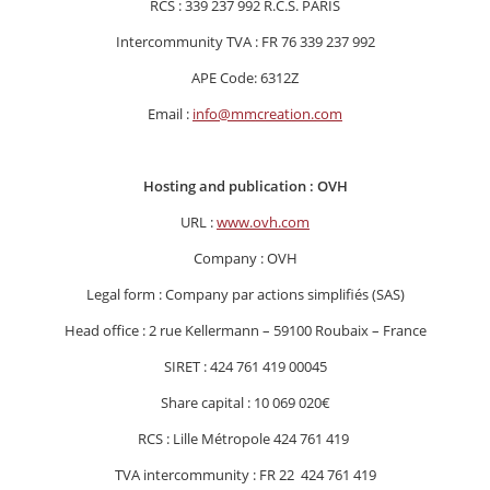
RCS : 339 237 992 R.C.S. PARIS
Intercommunity TVA : FR 76 339 237 992
APE Code: 6312Z
Email :
info@mmcreation.com
Hosting and publication : OVH
URL :
www.ovh.com
Company : OVH
Legal form : Company par actions simplifiés (SAS)
Head office : 2 rue Kellermann – 59100 Roubaix – France
SIRET : 424 761 419 00045
Share capital : 10 069 020€
RCS : Lille Métropole 424 761 419
TVA intercommunity : FR 22 424 761 419