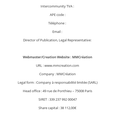
Intercommunity TVA :
APE code :
Téléphone :
Email :
Director of Publication, Legal Representative:
HOTEL
ROOMS
Webmaster/Creation Website : MMCréation
BREAKFAST & BAR
URL : www.mmcreation.com
EVENTS
Company : MMCréation
NEAR THE CHATEAU
Legal form : Company à responsabilité limitée (SARL)
ACTIVITIES & LOIRE VALLEY
Head office : 49 rue de Ponthieu – 75008 Paris
PHOTOS
SIRET : 339 237 992 00047
CONTACT
Share capital : 38 112,00€