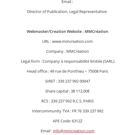
Email :
Director of Publication, Legal Representative:
Webmaster/Creation Website : MMCréation
URL : www.mmcreation.com
Company : MMCréation
Legal form : Company à responsabilité limitée (SARL)
Head office : 49 rue de Ponthieu – 75008 Paris
SIRET : 339 237 992 00047
Share capital : 38 112,00€
RCS : 339 237 992 R.C.S. PARIS
Intercommunity TVA : FR 76 339 237 992
APE Code: 6312Z
Email :
info@mmcreation.com